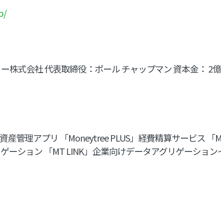
p/
株式会社 代表取締役：ポール チャップマン 資本金： 2億 円
人資産管理アプリ 「Moneytree PLUS」経費精算サービス 「Mon
ゲーション 「MT LINK」企業向けデータアグリゲーショ