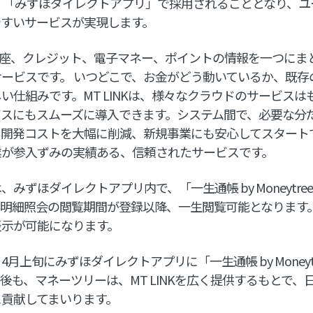
度、「みずほダイレクトアプリ」で採用されることとなり、
やすいサービスが実現します。
銀行口座、クレジット、電子マネー、ポイントの情報を一つに
ービスです。 いつどこで、お金がどう動いているか、既存
い仕組みです。MT LINKは、様々なクラウドのサービス
ビスにもスムーズに導入できます。システム間で、必要な分
、開発コストを大幅に削減、新規事業にも安心してスタート
業が参入ずみの実績ある、信頼されたサービスです。
みずほダイレクトアプリ内で、「一生通帳 by Moneytr
金明細照会の閲覧期間が登録以降、一生閲覧可能となります
表示が可能になります。
月上旬にみずほダイレクトアプリに「一生通帳 by Moneyt
後も、マネーツリーは、MT LINKを広く提供するもとで、
に貢献してまいります。