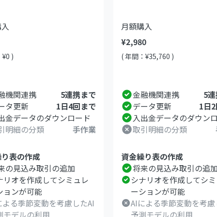
購入
月額購入
¥2,980
¥0 )
( 年間：¥35,760 )
融機関連携
5連携まで
金融機関連携
5
ータ更新
1日4回まで
データ更新
1日
出金データのダウンロード
入出金データのダウン
引明細の分類
手作業
取引明細の分類
繰り表の作成
資金繰り表の作成
来の見込み取引の追加
将来の見込み取引の追
ナリオを作成してシミュレ
シナリオを作成してシミ
ションが可能
ーションが可能
Iによる季節変動を考慮したAI
AIによる季節変動を考慮
測モデルの利用
予測モデルの利用