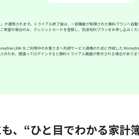
ル」が適用されます。トライアル終了後は、一部機能が制限された無料プランへ自動
ご希望の場合のみ、クレジットカードを登録し、別途有料プランをお申し込みくだ
ytree LINK をご利用中のお客さまへ外部サービス連携のために作成した Moneytree ア
ss は別サービスのため、間違ってログインすると無料トライアル画面が表示される場合が
にも、“ひと目でわかる家計簿