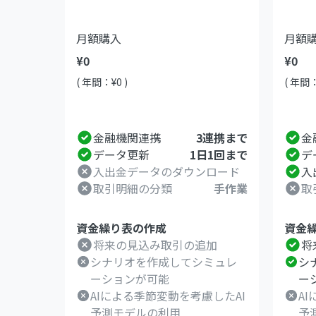
月額購入
月額
¥0
¥0
( 年間：¥0 )
( 年間：
金融機関連携
3連携まで
金
データ更新
1日1回まで
デ
入出金データのダウンロード
入
取引明細の分類
手作業
取
資金繰り表の作成
資金
将来の見込み取引の追加
将
シナリオを作成してシミュレ
シ
ーションが可能
ー
AIによる季節変動を考慮したAI
A
予測モデルの利用
予