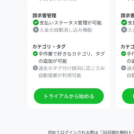
請求書管理
請求
支払いステータス管理が可能
支
入金の自動消し込み機能
入
カテゴリ・タグ
カテ
手作業で好きなカテゴリ、タグ
手
の追加が可能
の
過去のタグ付け傾向に応じたAI
過
自動提案が利用可能
自
トライアルから始める
初めてログインされる際は「30日間の無料