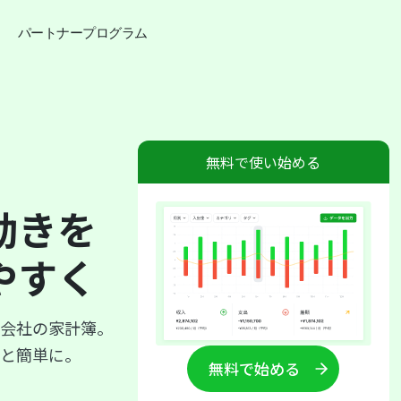
パートナープログラム
無料で使い始める
動き
を
やすく
会社の家計簿。
と簡単に。
無料で始める