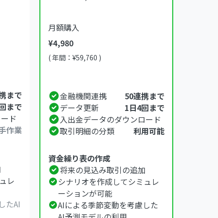
月額購入
¥4,980
( 年間：¥59,760 )
連携まで
金融機関連携
50連携まで
2回まで
データ更新
1日4回まで
ロード
入出金データのダウンロード
手作業
取引明細の分類
利用可能
資金繰り表の作成
加
将来の見込み取引の追加
ュレ
シナリオを作成してシミュレ
ーションが可能
したAI
AIによる季節変動を考慮した
AI予測モデルの利用