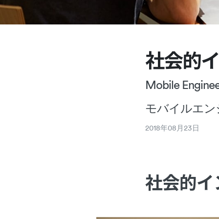
社会的
Mobile Engine
モバイルエン
2018
年
08
月
23
日
社会的イ