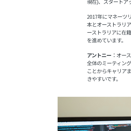
現在)、スタートア
2017年にマネー
本とオーストラリ
ーストラリアに在
を進めています。
アントニー
：オー
全体のミーティン
ことからキャリア
きやすいです。