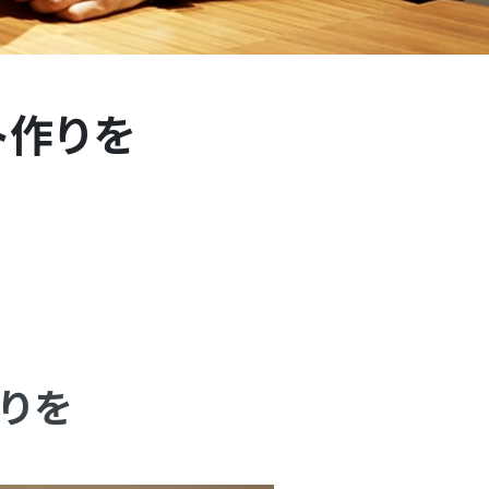
ト作りを
りを