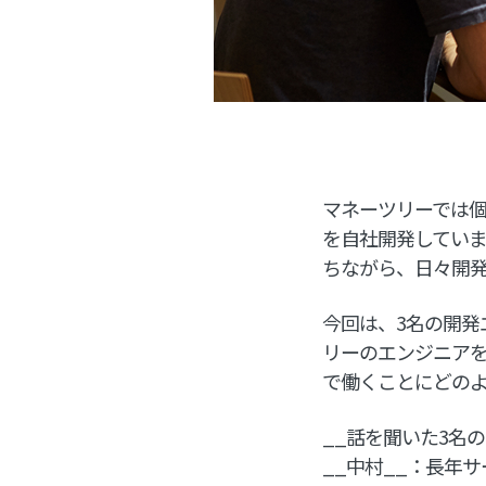
マネーツリーでは個人
を自社開発してい
ちながら、日々開
今回は、3名の開発
リーのエンジニア
で働くことにどの
__話を聞いた3名
__中村__：長年サ