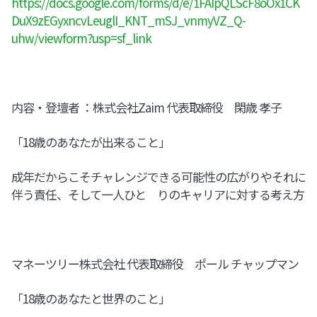
https://docs.google.com/forms/d/e/1FAIpQLScF8oOx1CK
DuX9zEGyxncvLeuglI_KNT_mSJ_vnmyVZ_Q-
uhw/viewform?usp=sf_link
内容・登壇者 ：株式会社Zaim 代表取締役 閑歳 孝子
「18歳のあなたが出来ること」
成年だからこそチャレンジできる可能性の広がりやそれに
伴う責任、そして一人ひと りのキャリアに対する考え方
マネーツリー株式会社 代表取締役 ポール チャップマン
「18歳のあなたと世界のこと」