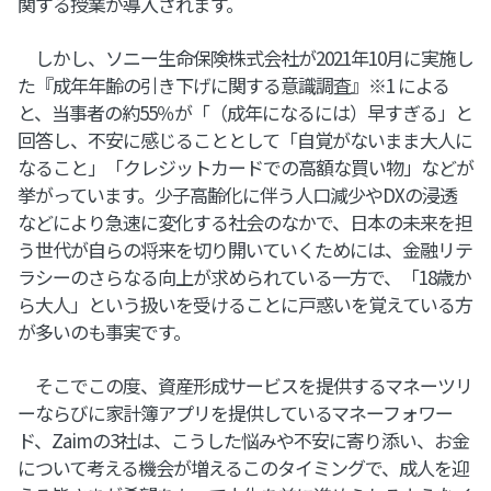
関する授業が導入されます。
しかし、ソニー生命保険株式会社が2021年10月に実施し
た『成年年齢の引き下げに関する意識調査』※1 による
と、当事者の約55％が「（成年になるには）早すぎる」と
回答し、不安に感じることとして「自覚がないまま大人に
なること」「クレジットカードでの高額な買い物」などが
挙がっています。少子高齢化に伴う人口減少やDXの浸透
などにより急速に変化する社会のなかで、日本の未来を担
う世代が自らの将来を切り開いていくためには、金融リテ
ラシーのさらなる向上が求められている一方で、「18歳か
ら大人」という扱いを受けることに戸惑いを覚えている方
が多いのも事実です。
そこでこの度、資産形成サービスを提供するマネーツリ
ーならびに家計簿アプリを提供しているマネーフォワー
ド、Zaimの3社は、こうした悩みや不安に寄り添い、お金
について考える機会が増えるこのタイミングで、成人を迎