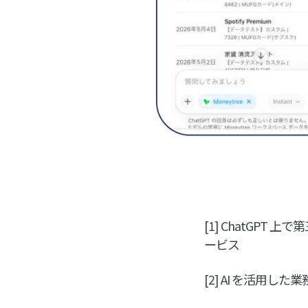
[1] ChatGP
ービス
[2] AI を活