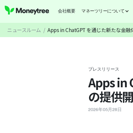
会社概要
マネーツリーについて
ニュースルーム
/
Apps in ChatGPT を通じた新た
プレスリリース
Apps 
の提供
2026
年
05
月
28
日