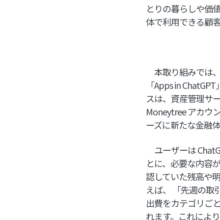
とりの暮らしや価
体で利用できる顧
本取り組みでは、マネ
「Apps in C
スは、資産管理サービ
Moneytree 
ーズに新たな金融
ユーザーは Cha
とに、必要な内容
認していた残高や明
えば、 「先週の取
出費をカテゴリご
れます。これによ