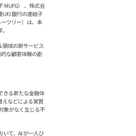
MUFG） 、株式会
UFJ 銀行の連結子
ネーツリー）は、本
す。
ール領域の新サービス
新的な顧客体験の創
理できる新たな金融体
替えなどによる実質
対象がなく生じる不
いて、AI が一人ひ