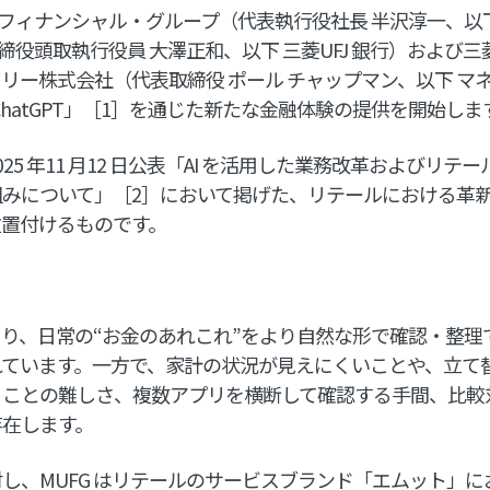
 フィナンシャル・グループ（代表執行役社長 半沢淳一、以下 
取締役頭取執行役員 大澤正和、以下 三菱UFJ 銀行）および三菱
リー株式会社（代表取締役 ポール チャップマン、以下 マ
in ChatGPT」［1］を通じた新たな金融体験の提供を開始しま
5 年11 月12 日公表「AI を活用した業務改革およびリテ
みについて」［2］において掲げた、リテールにおける革
位置付けるものです。
より、日常の“お金のあれこれ”をより自然な形で確認・整
れています。一方で、家計の状況が見えにくいことや、立て
ることの難しさ、複数アプリを横断して確認する手間、比較
存在します。
、MUFG はリテールのサービスブランド「エムット」にお