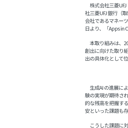
株式会社三菱UFJ
社三菱UFJ 銀行（
会社であるマネーツ
日より、「Apps 
本取り組みは、202
創出に向けた取り組
出の具体化として
生成AI の進展に
験の実現が期待さ
的な残高を把握す
安といった課題も
こうした課題に対し