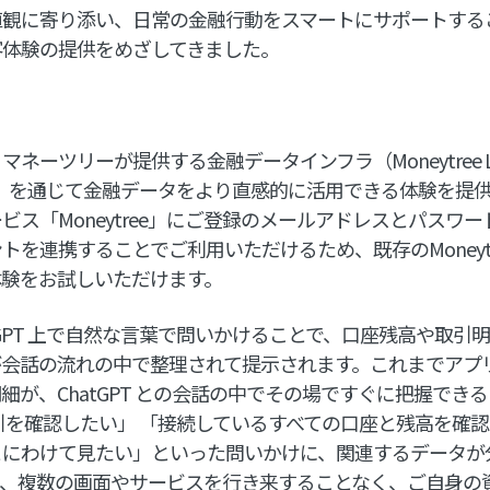
値観に寄り添い、日常の金融行動をスマートにサポートする
客体験の提供をめざしてきました。
ーツリーが提供する金融データインフラ（Moneytree L
hatGPT」を通じて金融データをより直感的に活用できる体験を
ス「Moneytree」にご登録のメールアドレスとパスワードで
アカウントを連携することでご利用いただけるため、既存のMoneyt
体験をお試しいただけます。
tGPT 上で自然な言葉で問いかけることで、口座残高や取引
が会話の流れの中で整理されて提示されます。これまでアプ
細が、ChatGPT との会話の中でその場ですぐに把握でき
引を確認したい」 「接続しているすべての口座と残高を確
とにわけて見たい」といった問いかけに、関連するデータが
り、複数の画面やサービスを行き来することなく、ご自身の