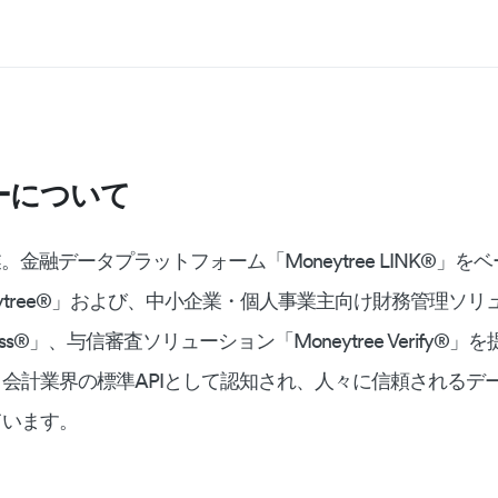
ーについて
業。金融データプラットフォーム「Moneytree LINK®︎」
ytree®︎」および、中小企業・個人事業主向け財務管理ソリ
siness®︎」、与信審査ソリューション「Moneytree Verify
会計業界の標準APIとして認知され、人々に信頼されるデ
ています。