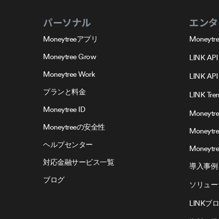
パーソナル
エンタ
Moneytreeアプリ
Moneytre
Moneytree Grow
LINK API
Moneytree Work
LINK API 
プランと料金
LINK Tre
Moneytree ID
Moneytre
Moneytreeの安全性
Moneytr
ヘルプセンター
Moneytree
対応金融サービス一覧
導入事例
ブログ
ソリュー
LINKブ