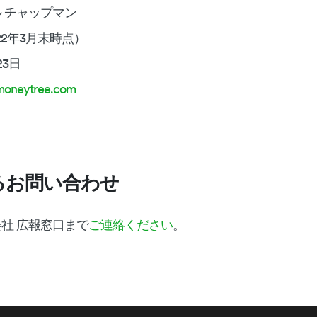
 チャップマン
22年3月末時点）
23日
moneytree.com
るお問い合わせ
社 広報窓口まで
ご連絡ください
。