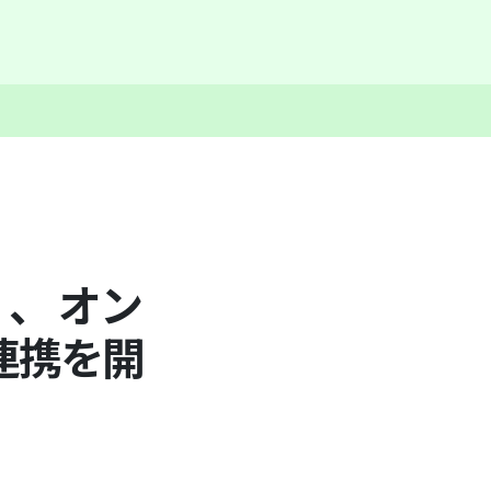
」、 オン
連携を開