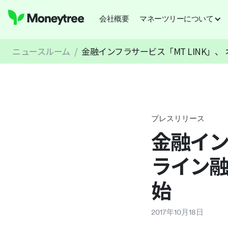
会社概要
マネーツリーについて
ニュースルーム
/
金融インフラサービス「MT LINK」、
プレスリリース
金融イン
ライン融
始
2017
年
10
月
18
日