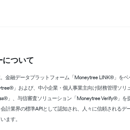
ーについて
業。金融データプラットフォーム「Moneytree LINK®︎」
ytree®︎」および、中小企業・個人事業主向け財務管理ソリ
siness®︎」、与信審査ソリューション「Moneytree Verify
会計業界の標準APIとして認知され、人々に信頼されるデ
ています。