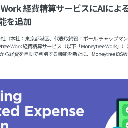
ee Work 経費精算サービスにAIによ
能を追加
社（本社：東京都港区、代表取締役：ポール チャップマン
tree Work 経費精算サービス（以下「Moneytree Wor
ら経費を自動で判別する機能を新たに、Moneytree iOS版お