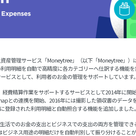
管理サービス「Moneytree」（以下「Moneytree」
の利用明細を自動で高精度に各カテゴリーへ仕訳する機能を
サービスとして、利用者のお金の管理をサポートしています
Workは、経費精算作業をサポートするサービスとして2014年に
anSnapとの連携を開始、2016年には撮影した領収書のデー
treeに登録された利用明細と自動照合する機能を追加しました
は、日常生活でのお金の支出とビジネスでの支出の両方を管理で
Workではビジネス用途の明細だけを自動判別して振り分けるこ