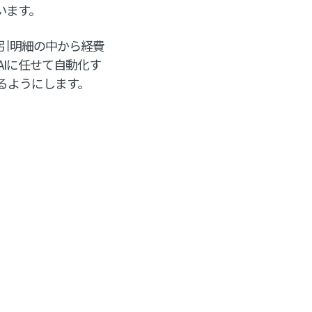
います。
、取引明細の中から経費
Iに任せて自動化す
るようにします。