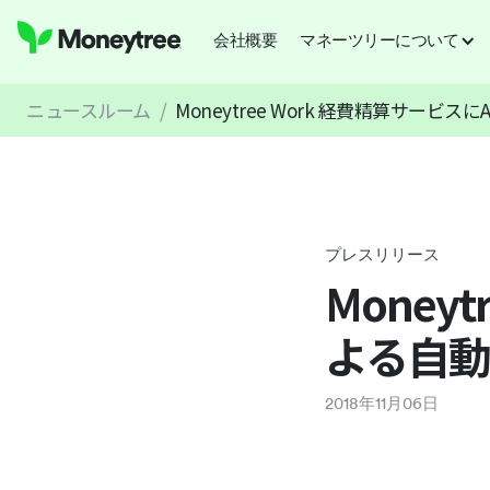
会社概要
マネーツリーについて
ニュースルーム
/
Moneytree Work 経費精算サービ
プレスリリース
Money
よる自
2018
年
11
月
06
日