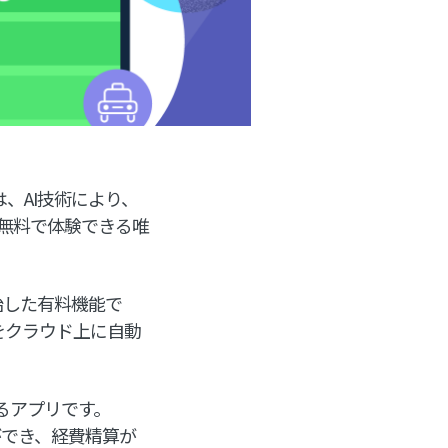
）は、AI技術により、
無料で体験できる唯
。
開始した有料機能で
タをクラウド上に自動
。
きるアプリです。
とができ、経費精算が