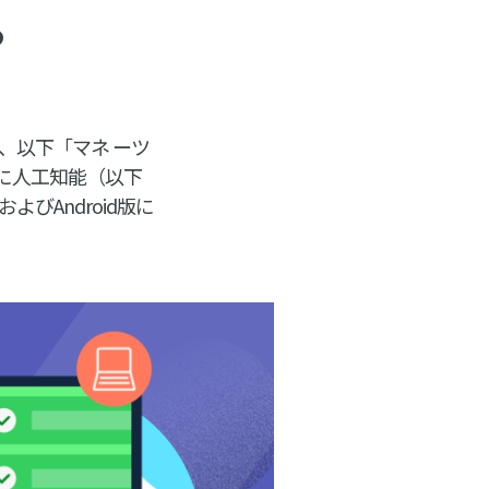
る
、以下「マネ ーツ
k」）に人工知能（以下
よびAndroid版に