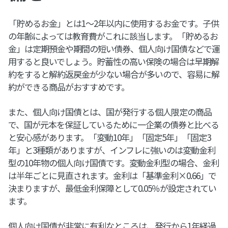
「貯めるお金」とは1～2年以内に使用するお金です。子供
の年齢によっては教育費がこれに該当します。「貯めるお
金」は定期預金や期間の短い債券、個人向け国債などで運
用すると良いでしょう。貯蓄性の高い保険の場合は早期解
約をすると解約返戻金が少ない場合が多いので、容易に解
約ができる商品がおすすめです。
また、個人向け国債とは、国が発行する個人限定の商品
で、国が元本を保証しているために一企業の債券と比べる
と安心感があります。「変動10年」「固定5年」「固定3
年」と3種類がありますが、インフレに強いのは変動金利
型の10年物の個人向け国債です。変動金利型の場合、金利
は半年ごとに見直されます。金利は「基準金利×0.66」で
決まりますが、最低金利保障として0.05％が設定されてい
ます。
個人向け国債が非常に有利なところは、発行から1年経過