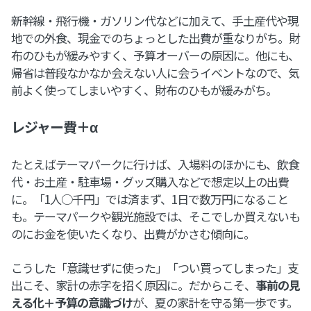
新幹線・飛行機・ガソリン代などに加えて、手土産代や現
地での外食、現金でのちょっとした出費が重なりがち。財
布のひもが緩みやすく、予算オーバーの原因に。他にも、
帰省は普段なかなか会えない人に会うイベントなので、気
前よく使ってしまいやすく、財布のひもが緩みがち。
レジャー費＋α
たとえばテーマパークに行けば、入場料のほかにも、飲食
代・お土産・駐車場・グッズ購入などで想定以上の出費
に。「1人○千円」では済まず、1日で数万円になること
も。テーマパークや観光施設では、そこでしか買えないも
のにお金を使いたくなり、出費がかさむ傾向に。
こうした「意識せずに使った」「つい買ってしまった」支
出こそ、家計の赤字を招く原因に。だからこそ、
事前の見
える化＋予算の意識づけ
が、夏の家計を守る第一歩です。