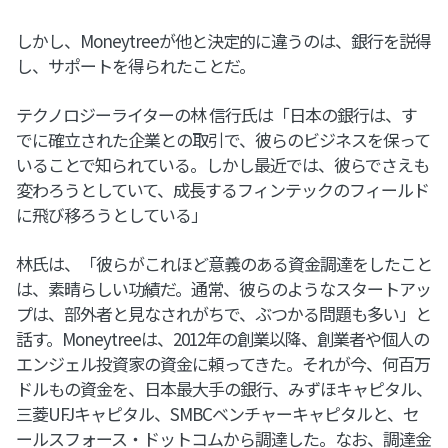
しかし、Moneytreeが他と決定的に違うのは、銀行を説得
し、サポートを得られたことだ。
テクノロジーライターの林 信行氏は「日本の銀行は、す
でに確立された企業との取引で、彼らのビジネスを保って
いることで知られている。しかし最近では、彼らでさえも
変わろうとしていて、成長するフィンテックのフィールド
に飛び移ろうとしている」
林氏は、「彼らがこれほど意義のある資金調達をしたこと
は、素晴らしい功績だ。通常、彼らのようなスタートアッ
プは、部外者と見なされがちで、ぶつかる問題も多い」と
話す。Moneytreeは、2012年の創業以降、創業者や個人の
エンジェル投資家の資金に頼ってきた。それが今、何百万
ドルもの資金を、日本最大手の銀行、みずほキャピタル、
三菱UFJキャピタル、SMBCベンチャーキャピタルと、セ
ールスフォース・ドットコムから調達した。なお、調達金