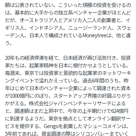
額は公表されていない。こういった規模の投資を受けるの
は、基本的に大手からの独立系ベンチャー企業がほとんど
だが、オーストラリア人とアメリカ人二人の創業者と、イ
ギリス人、インドネシア人、ニュージーランド人、スウェ
ーデン人、日本人で構成されているMoneytreeは、他と違
う。
20年もの経済停滞を経て、日本経済が再び活気付き、投資
家たちは、起業家精神を日本に根付かせようとしている。
毎週末、東京では投資家と意欲的な起業家のネットワーキ
ングイベントで溢れかえっている。過去6年間のうち、昨
年はじめて日本のベンチャー企業によって調達された資本
が1000億円にのぼり、スタートアップ界隈の好調ぶりがう
かがえる。株式会社ジャパンベンチャーリサーチによる
と、調達額はまだ上昇中で、今年の上半期だけで624億円
に到達するようだ。東京を拠点としてオンライン翻訳サー
ビスを提供する、Gengoを創業したマシューコメインは、
5年前であれば、資金調達の際はシリコンバレーまでいく