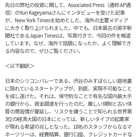
先日の弊社の投資に関して、Associated Press（通称 AP通
信）のYuri Kageyamaさんにインタビューを受けた記事
が、New York Timesを始めとした、海外の主要メディア
に大きく取り上げられました。中でも、日本最古の英字新
聞社であるJapan Timesは、写真付きで、今回の件を報道
しています。なぜ、海外で話題になったか、よく理解でき
る内容なので、ぜひご覧ください。
＜以下翻訳＞
日本のシリコンバレーである、渋谷のみすぼらしい路地裏
に隠れているスタートアップが、到底、実現不可能なこと
を成し遂げた。それは、保守的なことで有名な国内最大手
の銀行から、資金調達を行ったのだ。厳しい規制と古い体
質の商習慣が蔓延し、リスクを嫌うことで知られる世界第
3位の経済大国の日本にとっては、新しいタイプの起業家
が現れる希望の兆しとなった。18名のスタッフからなるマ
ネーツリーは、経費精算、銀行口座、クレジットカードな