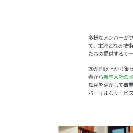
多様なメンバーが
て、主流となる技
たちの提供するサ
20か国以上から集
者から
新卒入社のメ
知見を活かして事
バーサルなサービ