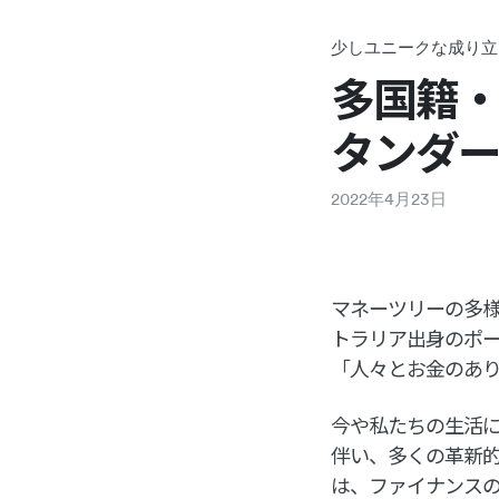
少しユニークな成り立
多国籍
タンダ
2022
年
4
月
23
日
マネーツリーの多様
トラリア出身のポー
「人々とお金のあ
今や私たちの生活
伴い、多くの革新
は、ファイナンス