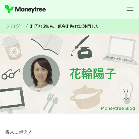
ブログ
/
利回り3%も。低金利時代に注目したい「旅行積立」
将来に備える