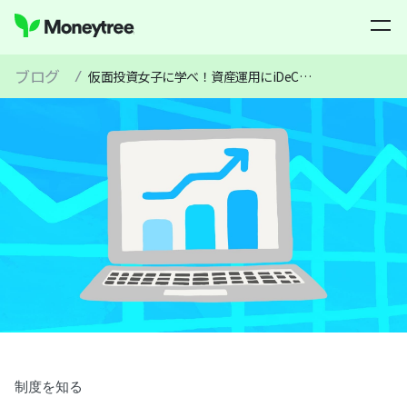
ブログ
/
仮面投資女子に学べ！資産運用にiDeCoはいかが？
制度を知る