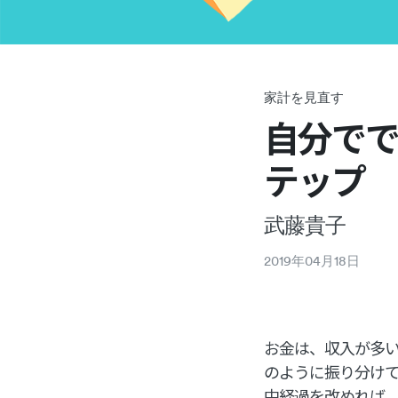
家計を見直す
自分でで
テップ
武藤貴子
2019
年
04
月
18
日
お金は、収入が多
のように振り分け
中経過を改めれば