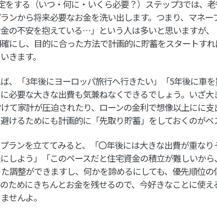
定をする（いつ・何に・いくら必要？）ステップ3では、
プランから将来必要なお金を洗い出します。つまり、マネー
お金の不安を抱えている…」という人は多いと思いますが、
明確にし、目的に合った方法で計画的に貯蓄をスタートすれ
ていきます。
ば、「3年後にヨーロッパ旅行へ行きたい」「5年後に車を
のに必要な大きな出費も気兼ねなくできるでしょう。いざ大
付けて家計が圧迫されたり、ローンの金利で想像以上にに支
を避けるためにも計画的に「先取り貯蓄」をしておくのがベ
ープランを立ててみると、「〇年後には大きな出費が重なり
後にしよう」「このペースだと住宅資金の積立が難しいから
った調整ができますし、何かを諦めるにしても、優先順位の
来のためにきちんとお金を残せるので、今好きなことに使え
りませんよ。