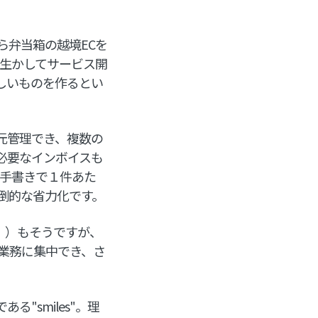
ら弁当箱の越境ECを
を生かしてサービス開
しいものを作るとい
元管理でき、複数の
必要なインボイスも
で手書きで１件あた
倒的な省力化です。
」
）もそうですが、
業務に集中でき、さ
"smiles"。理