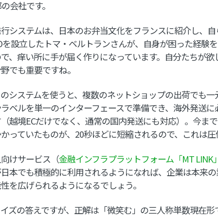
都の会社です。
行システムは、日本のお弁当文化をフランスに紹介し、自
&COを設立したトマ・ベルトランさんが、自身が困った経験
ので、痒い所に手が届く作りになっています。自分たちが欲
分野でも重要ですね。
スのシステムを使うと、複数のネットショップの出荷でも一
やラベルを単一のインターフェースで準備でき、海外発送に
（越境ECだけでなく、通常の国内発送にも対応）。今ま
かっていたものが、20秒ほどに短縮されるので、これは圧
人向けサービス（
金融インフラプラットフォーム「MT LINK
が日本でも積極的に利用されるようになれば、企業は本来の
能性を広げられるようになるでしょう。
イズの答えですが、正解は「微笑む」の三人称単数現在形である