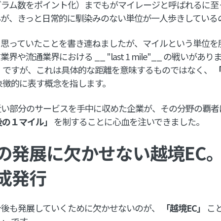
グラム数をポイント化）までもがマイレージと呼ばれるに至
んが、きっと日常的に馴染みのない単位が一人歩きしている
に思っていたことを書き連ねましたが、マイルという単位を
や流通業界における __ "last 1 mile"__ の戦いがあ
」
ですが、これは具体的な距離を意味するものではなく、
象徴的に表す概念を指します。
近い部分のサービスを手中に収めた企業が、その分野の覇者
後の１マイル」
を制することに心血を注いできました。
の発展に欠かせない越境EC
成発行
今後も発展していくために欠かせないのが、
「越境EC」
こ
ス」
です。