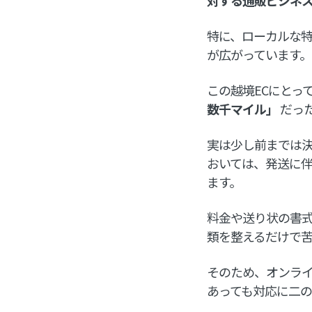
特に、ローカルな
が広がっています。
この越境ECにとっ
数千マイル」
だっ
実は少し前までは決
おいては、発送に
ます。
料金や送り状の書
類を整えるだけで
そのため、オンラ
あっても対応に二の