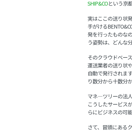
SHIP&CO
という京
実はここの送り状発
手がけるBENTO
発を行ったものな
う姿勢は、どんな
そのクラウドベー
運送業者の送り状
自動で発行されます
り数分から十数分か
マネ―ツリーの法
こうしたサービス
らにビジネスの可
さて、冒頭にあるク