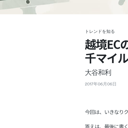
トレンドを知る
越境EC
千マイ
大谷和利
2017
年
06
月
06
日
今回は、いきなり
答えは、最後に書