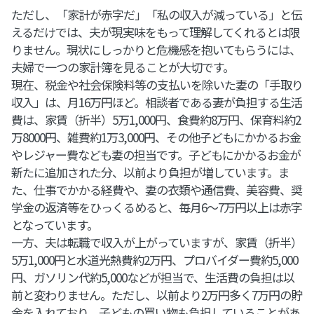
ただし、「家計が赤字だ」「私の収入が減っている」と伝
えるだけでは、夫が現実味をもって理解してくれるとは限
りません。現状にしっかりと危機感を抱いてもらうには、
夫婦で一つの家計簿を見ることが大切です。
現在、税金や社会保険料等の支払いを除いた妻の「手取り
収入」は、月16万円ほど。相談者である妻が負担する生活
費は、家賃（折半）5万1,000円、食費約8万円、保育料約2
万8000円、雑費約1万3,000円、その他子どもにかかるお金
やレジャー費なども妻の担当です。子どもにかかるお金が
新たに追加された分、以前より負担が増しています。ま
た、仕事でかかる経費や、妻の衣類や通信費、美容費、奨
学金の返済等をひっくるめると、毎月6～7万円以上は赤字
となっています。
一方、夫は転職で収入が上がっていますが、家賃（折半）
5万1,000円と水道光熱費約2万円、プロバイダー費約5,000
円、ガソリン代約5,000などが担当で、生活費の負担は以
前と変わりません。ただし、以前より2万円多く7万円の貯
金を入れており、子どもの買い物も負担していることがあ