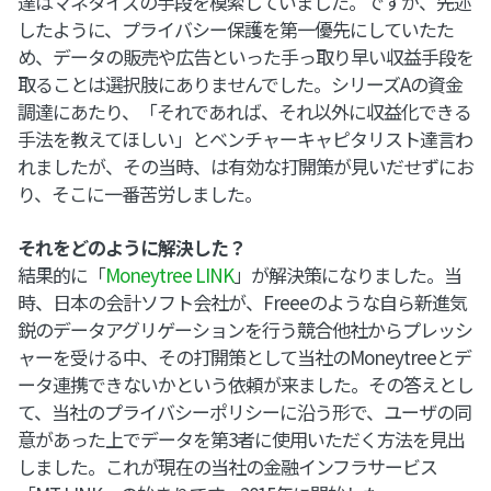
達はマネタイズの手段を模索していました。ですが、先述
したように、プライバシー保護を第一優先にしていたた
め、データの販売や広告といった手っ取り早い収益手段を
取ることは選択肢にありませんでした。シリーズAの資金
調達にあたり、「それであれば、それ以外に収益化できる
手法を教えてほしい」とベンチャーキャピタリスト達言わ
れましたが、その当時、は有効な打開策が見いだせずにお
り、そこに一番苦労しました。
それをどのように解決した？
結果的に「
Moneytree LINK
」が解決策になりました。当
時、日本の会計ソフト会社が、Freeeのような自ら新進気
鋭のデータアグリゲーションを行う競合他社からプレッシ
ャーを受ける中、その打開策として当社のMoneytreeとデ
ータ連携できないかという依頼が来ました。その答えとし
て、当社のプライバシーポリシーに沿う形で、ユーザの同
意があった上でデータを第3者に使用いただく方法を見出
しました。これが現在の当社の金融インフラサービス