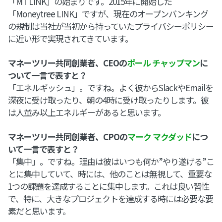
「MT LINK」の始まりです。2015年に開始した
「Moneytree LINK」ですが、現在のオープンバンキング
の規制は当社が当初から持っていたプライバシーポリシー
に近い形で実現されてきています。
マネーツリー共同創業者、CEOの
ポール チャップマン
に
ついて一言で表すと？
「エネルギッシュ」。ですね。よく彼からSlackやEmailを
深夜に受け取ったり、朝の4時に受け取ったりします。彼
は人並み以上エネルギーがあると思います。
マネーツリー共同創業者、CPOの
マーク マクダッド
につ
いて一言で表すと？
「集中」。ですね。理由は彼はいつも何か”やり遂げる”こ
とに集中していて、時には、他のことは無視して、重要な
1つの課題を達成することに集中します。これは良い習性
で、特に、大きなプロジェクトを達成する時には必要な要
素だと思います。