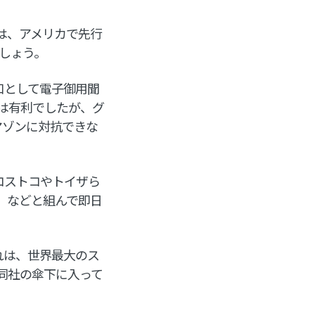
は、アメリカで先行
ましょう。
り口として電子御用聞
では有利でしたが、グ
マゾンに対抗できな
、コストコやトイザら
）などと組んで即日
それは、世界最大のス
同社の傘下に入って