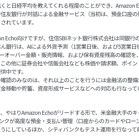
くと日経平均を教えてくれる程度のことができ、Amazon E
井住友銀行が対話による金融サービス（当初は、預金口座の
トされています。
on Echo向けですが、住信SBIネット銀行株式会社は同銀
ん銀行は、AIによる外貨予測（1営業日後、および5営業日
ャリーオーバー金額・販売情報、および保有資産残高の確認を
、この他に証券会社や信販会社なども株価や請求額、ポイン
提供中です。
確認のみなのは、それ以上のことを行うには金融法の整備
資金移動や貯蓄、資産形成サービスなどへの対応も行なって
、やはりAmazon Echoがリードする形で、米金融大手の
.バンクが高度な預金・支払い管理（口座からのカードやロー
ようにしているほか、シティバンクもテスト運用を行なって