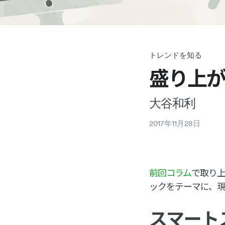
トレンドを知る
盛り上が
大谷和利
2017
年
11
月
28
日
前回コラム
で取り
ックをテーマに、
スマート