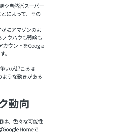
張や自然派スーパー
収などによって、その
すがにアマゾンのよ
るノウハウも戦略も
ウントをGoogle
です。
権争いが起こるほ
のような動きがある
ク動向
用は、色々な可能性
gle Homeで