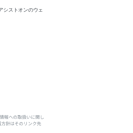
lank">原宿アシストオンのウェ
人情報への取扱いに関し
護方針はそのリンク先