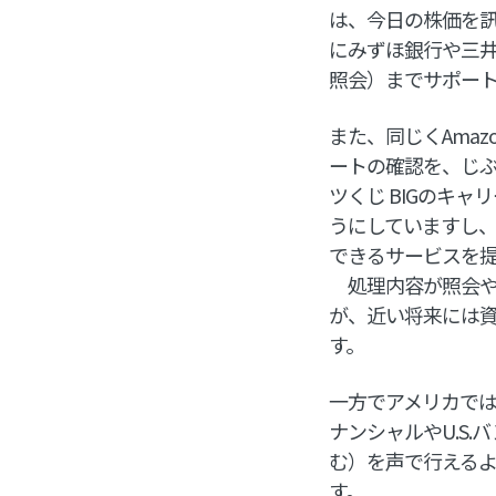
は、今日の株価を訊
にみずほ銀行や三
照会）までサポー
また、同じくAmaz
ートの確認を、じぶ
ツくじ BIGのキ
うにしていますし
できるサービスを
処理内容が照会や
が、近い将来には
す。
一方でアメリカでは
ナンシャルやU.S
む）を声で行える
す。