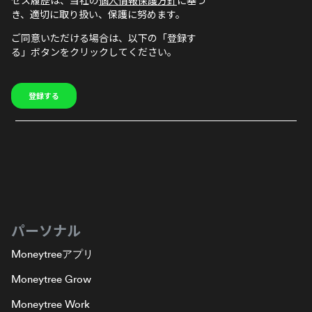
パーソナル
Moneytreeアプリ
Moneytree Grow
Moneytree Work