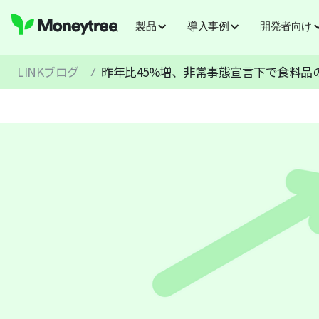
製品
導入事例
開発者向け
LINKブログ
昨年比45%増、非常事態宣言下で食料品
/