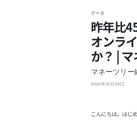
データ
昨年比4
オンラ
か？ |
マネーツリー
2020
年
10
月
29
日
こんにちは。はじ