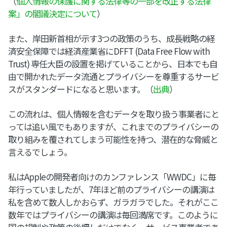
（
個人情報の保護に関する法律等の一部を改正する法律
案」の閣議決定について
）
また、岸田新首相が示す3つの政策のうち、成長戦略の経
済安全保障では経済産業省にDFFT (​​Data Free Flow with
Trust) 専任大臣の設置を掲げていることから、日本でも自
由で開かれたデータ流通とプライバシーを尊重するサービ
スがスタンダードになると思います。（
出典
）
この流れは、個人情報を含むデータを取り扱う事業者にと
っては追い風でもありますが、これまでのプライバシーの
取り組みを覆されてしまう可能性を持つ、潜在的な脅威と
言えるでしょう。
私はAppleの開発者向けのカンファレンス「WWDC」に毎
年行っていましたが、7年ほど前のプライバシーの講演は
私を含めて数人しかおらず、ガラガラでした。それがここ
数年ではプライバシーの講演は毎回満席です。このように