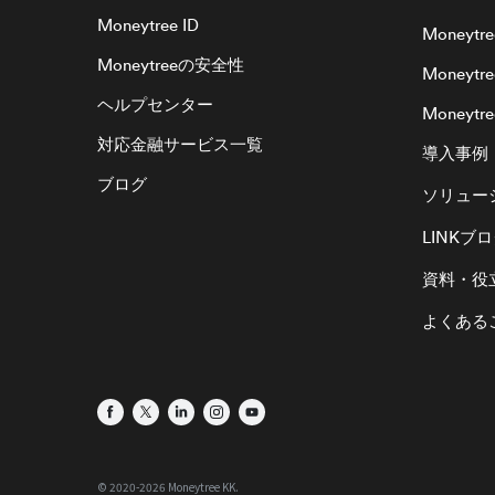
Moneytree ID
Moneytre
Moneytreeの安全性
Moneytr
ヘルプセンター
Moneytree
対応金融サービス一覧
導入事例
ブログ
ソリュー
LINKブ
資料・役
よくある
©︎ 2020-
2026
Moneytree KK.