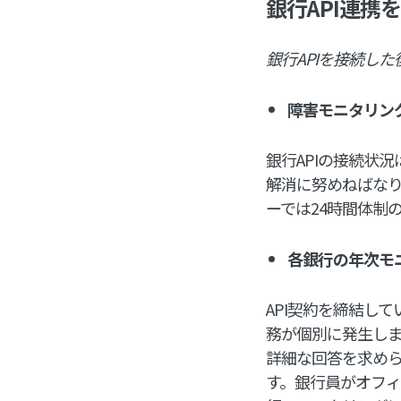
銀行API連携
銀行APIを接続し
障害モニタリン
銀行APIの接続状
解消に努めねばな
ーでは24時間体制
各銀行の年次モ
API契約を締結し
務が個別に発生しま
詳細な回答を求め
す。銀行員がオフ