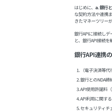
はじめに、
a. 銀
な契約方法や連携ま
きたマネーツリー
銀行APIに接続し
と、銀行API接続
銀行API連携
（電子決済等代
銀行とのNDA締
API使用許諾料
API利用に関す
セキュリティチ