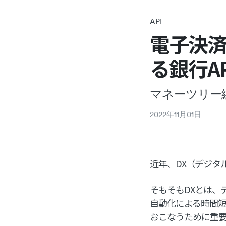
API
電子決
る銀行A
マネーツリー
2022
年
11
月
01
日
近年、DX（デジタ
そもそもDXとは、
自動化による時間短
おこなうために重