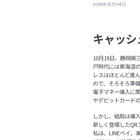
2018
年
12
月
04
日
キャッシ
10月19日、静岡
戸時代には東海道
レスはほとんど進
ので、そろそろ準
電子マネー導入に
やデビットカード
しかし、結局は導
新しく登場したQR
私は、LINEペイ、