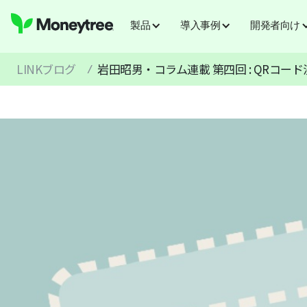
製品
導入事例
開発者向け
LINKブログ
岩田昭男・コラム連載 第四回 : QRコー
/