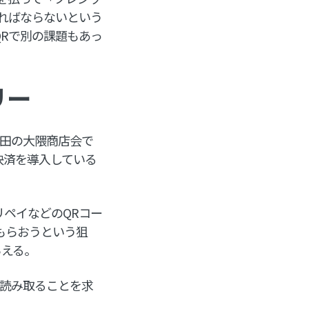
ればならないという
QRで別の課題もあっ
リー
稲田の大隈商店会で
決済を導入している
アリペイなどのQRコー
もらおうという狙
らえる。
を読み取ることを求