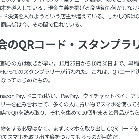
端末を導入している。現金主義を掲げる商店街も何かしなけ
ード決済を入れようという店主が増えている。しかしQRは
。商店街は今、その間で揺れている。
会のQRコード・スタンプラ
都心の方は動きが早い。10月25日から10月30日まで、早
を使ってのスタンプラリーが行われた。これは、QRコード
になってはじめたもの。
azon Pay､ドコモd払い、PayPay、ウイチャットペイ、
ラリーを組み合わせて、多くの人に買い物でスマホを使って
店でQRを読み取り、それを集めて10個貯まると景品がも
物をする必要はなく、まずスマホを取り出してQRコード
れてスマホを取り出す癖をつけてもらうのが目的だ。