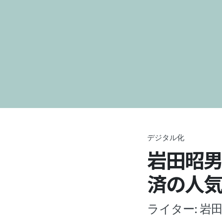
デジタル化
岩田昭男
済の人気
ライター: 岩