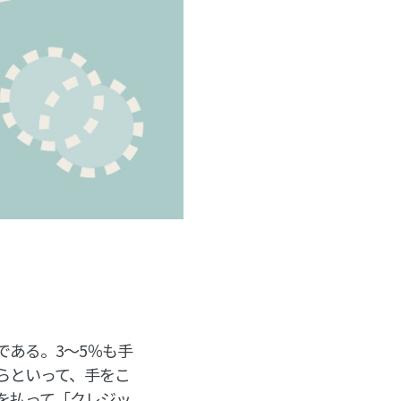
ある。3～5％も手
らといって、手をこ
を払って「クレジッ