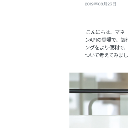
2019
年
08
月
23
日
こんにちは、マネー
ンAPIの登場で、
ングをより便利で
ついて考えてみま