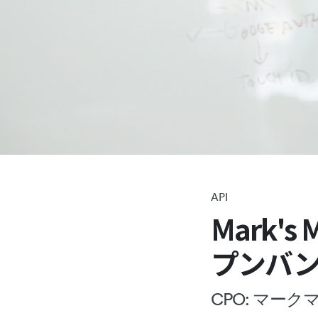
API
Mark'
プンバ
CPO: マー