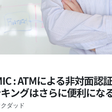
s MIC : ATMによる非対面
ンキングはさらに便利にな
クマクダッド