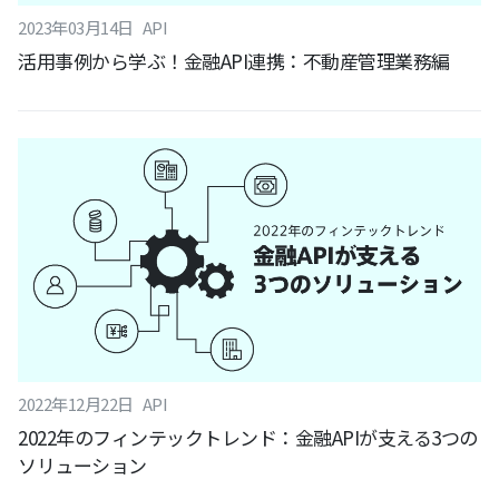
2023
年
03
月
14
日
API
活用事例から学ぶ！金融API連携：不動産管理業務編
2022
年
12
月
22
日
API
2022年のフィンテックトレンド：金融APIが支える3つの
ソリューション