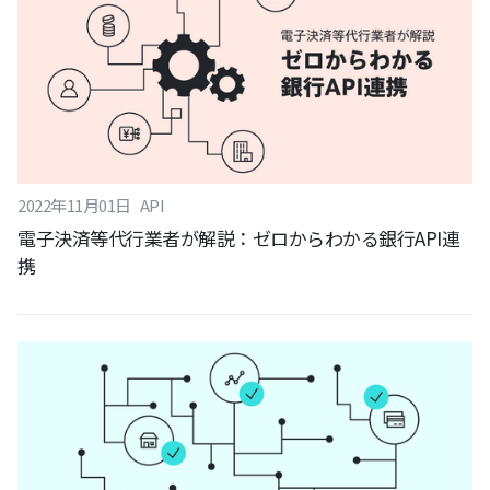
2022
年
11
月
01
日
API
電子決済等代行業者が解説：ゼロからわかる銀行API連
携