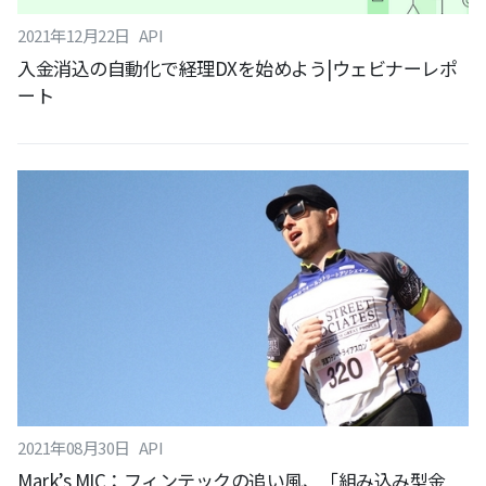
2021
年
12
月
22
日
API
入金消込の自動化で経理DXを始めよう|ウェビナーレポ
ート
2021
年
08
月
30
日
API
Mark’s MIC：フィンテックの追い風、「組み込み型金