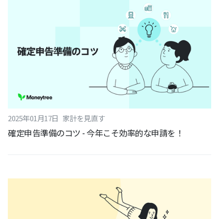
2025
年
01
月
17
日
家計を見直す
確定申告準備のコツ - 今年こそ効率的な申請を！