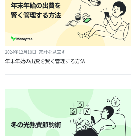
2024
年
12
月
10
日
家計を見直す
年末年始の出費を賢く管理する方法