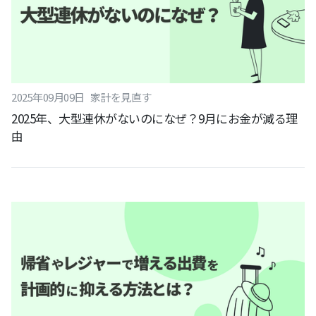
2025
年
09
月
09
日
家計を見直す
2025年、大型連休がないのになぜ？9月にお金が減る理
由