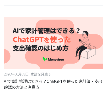
2026
年
06
月
08
日
家計を見直す
AIで家計管理はできる？ChatGPTを使った家計簿・支出
確認の方法と注意点