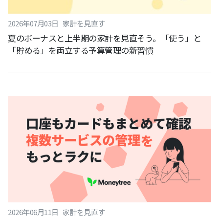
2026
年
07
月
03
日
家計を見直す
夏のボーナスと上半期の家計を見直そう。「使う」と
「貯める」を両立する予算管理の新習慣
2026
年
06
月
11
日
家計を見直す