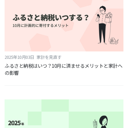
2025
年
10
月
03
日
家計を見直す
ふるさと納税はいつ？10月に済ませるメリットと家計へ
の影響