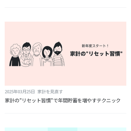
2025
年
03
月
25
日
家計を見直す
家計の"リセット習慣"で年間貯蓄を増やすテクニック