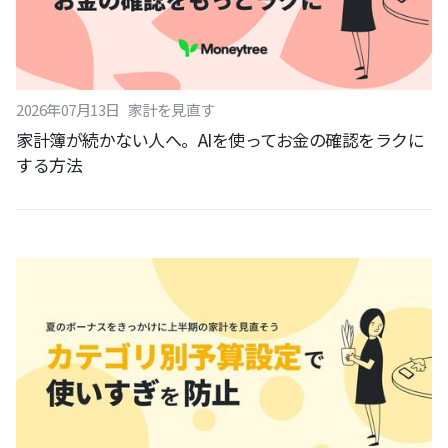
2026
年
07
月
13
日
家計を見直す
家計簿が続かない人へ。AIを使ってお金の確認をラクに
する方法