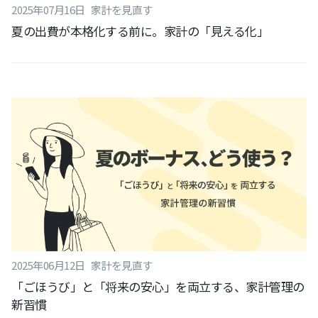
2025
年
07
月
16
日
家計を見直す
夏の出費が本格化する前に。家計の「見える化」
2025
年
06
月
12
日
家計を見直す
「ごほうび」と「将来の安心」を両立する、家計管理の
新習慣