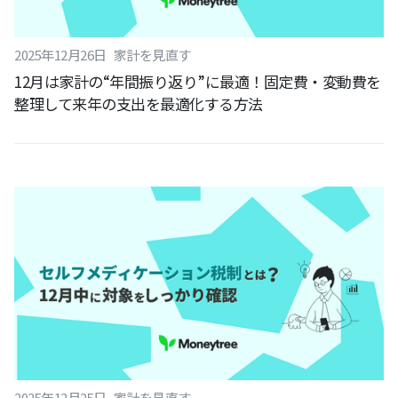
2025
年
12
月
26
日
家計を見直す
12月は家計の“年間振り返り”に最適！固定費・変動費を
整理して来年の支出を最適化する方法
2025
年
12
月
25
日
家計を見直す