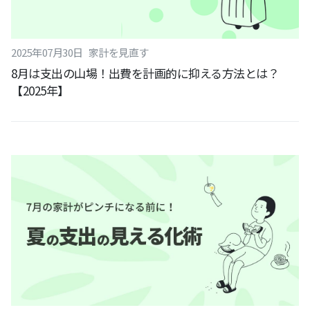
2025
年
07
月
30
日
家計を見直す
8月は支出の山場！出費を計画的に抑える方法とは？
【2025年】