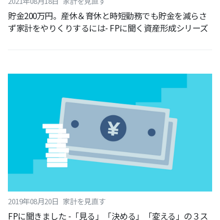
2021
年
08
月
18
日
家計を見直す
貯金200万円。産休＆育休と時短勤務でも貯金を減らさ
ず家計をやりくりするには- FPに聞く資産形成シリーズ
2019
年
08
月
20
日
家計を見直す
FPに聞きました -「見る」「決める」「変える」の３ス